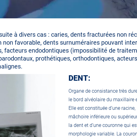
suite à divers cas : caries, dents fracturées non ré
n non favorable, dents surnuméraires pouvant inte
s, facteurs endodontiques (impossibilité de traite
s parodontaux, prothétiques, orthodontiques, acteur
malignes.
DENT:
Organe de consistance très dure
le bord alvéolaire du maxillaire
Elle est constituée d’une racine
mâchoire inférieure ou supérieur
la dent et d’une couronne qui es
morphologie variable. La couron